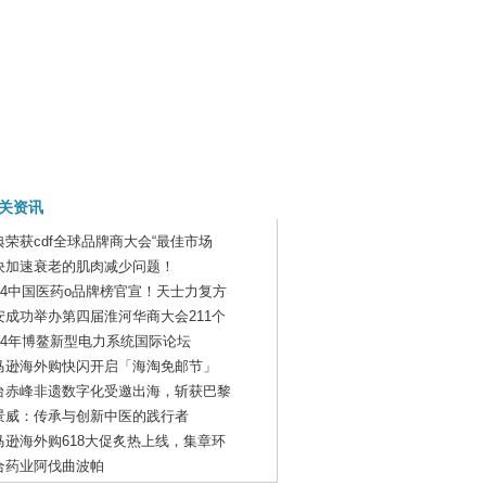
关资讯
典荣获cdf全球品牌商大会“最佳市场
决加速衰老的肌肉减少问题！
024中国医药o品牌榜官宣！天士力复方
安成功举办第四届淮河华商大会211个
024年博鳌新型电力系统国际论坛
马逊海外购快闪开启「海淘免邮节」
台赤峰非遗数字化受邀出海，斩获巴黎
景威：传承与创新中医的践行者
马逊海外购618大促炙热上线，集章环
合药业阿伐曲波帕