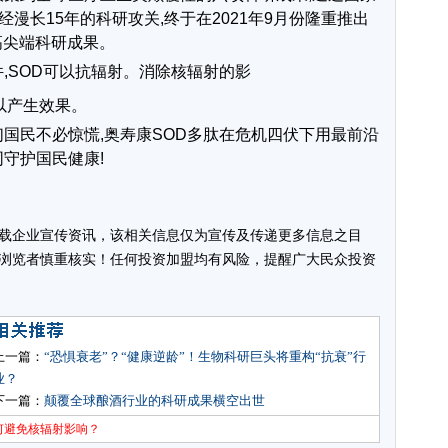
经漫长15年的科研攻关,终于在2021年9月份隆重推出
高尖端科研成果。
件,SOD可以抗辐射。消除核辐射的影
以产生效果。
们国民不必惊慌,奥寿康SOD多肽在危机四伏下用最前沿
守护国民健康!
载企业宣传资讯，该相关信息仅为宣传及传递更多信息之目
浏览者慎重核实！任何投资加盟均有风险，提醒广大民众投资
上一篇：
“恐惧衰老”？“健康逆龄”！生物科研巨头将重构“抗衰”行
业？
下一篇：
颠覆全球酿酒行业的科研成果横空出世
何避免核辐射影响？