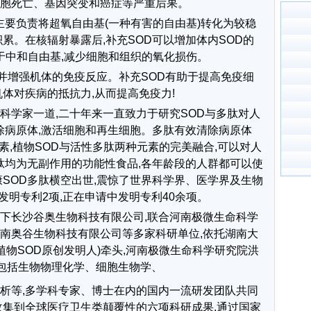
胞死亡、基因突变和癌症等严重后果。
主要负责将超氧自由基(一种有害的自由基)转化为较稳
累。在核辐射暴露后,补充SOD可以增加体内SOD的
于中和自由基,减少细胞和组织的氧化损伤。
,并增强机体的免疫反应。补充SOD有助于提高免疫细
体对疾病的抵抗力,从而提高免疫力!
科学家一道,二十年来一直致力于研究SOD与多肽对人
清除病原体,激活细胞和再生细胞。多肽有效清除病原体
养素,植物SOD与活性多肽两种元素的完美融合,可以对人
多肽均为无副作用的功能性食品,各年龄段的人群都可以使
康SOD多肽横空出世,震惊了世界科学界、医学界及生物
发明专利2项,正在申请中发明专利40余项。
下长沙谷奥生物科技有限公司,联合河南极微生命科学
南奥谷生物科技有限公司等多家科研单位,依托湖南大
植物SOD原创发明人)牵头,河南极微生命科学研究院洪
、包括生物物理化学、细胞生物学、
析等,多学科专家、博士在内的国内一流研发团队共同
收集到全球医疗卫生类颠覆性的六项科研成果,通过国家