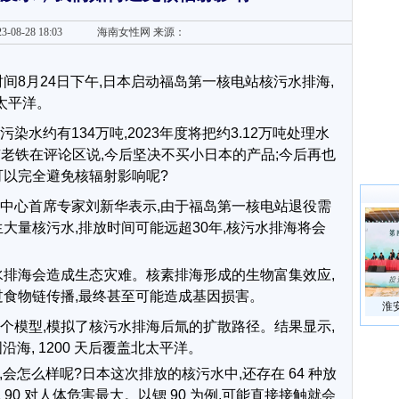
3-08-28 18:03
海南女性网
来源：
间8月24日下午,日本启动福岛第一核电站核污水排海,
太平洋。
水约有134万吨,2023年度将把约3.12万吨处理水
。有老铁在评论区说,今后坚决不买小日本的产品;今后再也
可以完全避免核辐射影响呢?
中心首席专家刘新华表示,由于福岛第一核电站退役需
大量核污水,排放时间可能远超30年,核污水排海将会
水排海会造成生态灾难。核素排海形成的生物富集效应,
过食物链传播,最终甚至可能造成基因损害。
淮
个模型,模拟了核污水排海后氚的扩散路径。结果显示,
沿海, 1200 天后覆盖北太平洋。
,会怎么样呢?日本这次排放的核污水中,还存在 64 种放
和锶 90 对人体危害最大。以锶 90 为例,可能直接接触就会