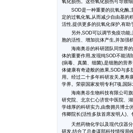
氧化损伤。这些氧化损伤可导致细
SOD是一种重要的抗氧化酶,
定的过氧化氢,从而减少自由基的积
活性,提供更多的抗氧化保护,有助
另外,SOD可以调节免疫功能
胞的活性、增加抗体产生,并加强机
海南奥谷的科研团队同世界的
体的重要作用,发现纯SOD不能
(病毒、真菌、细菌),是细胞的营
体健康有奇迹般的效果,SOD与
用。经过二十多年科研攻关,奥寿
学界。荣获国家发明专利7项,国际
海南奥谷生物科技有限公司旗
研究院、北京仁心济世中医院、湖
学雄厚的科研实力,由詹拥共博士(
伟卿院长(活性多肽首席发明人)
天然药物化学以及现代仪器分
研发,结合了总参谋部科技情报局