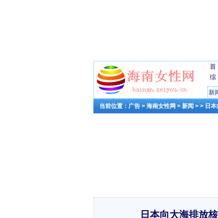
首
综
新
当前位置：
广告
>
海南女性网
>
新闻
> > 
日本向大海排放核