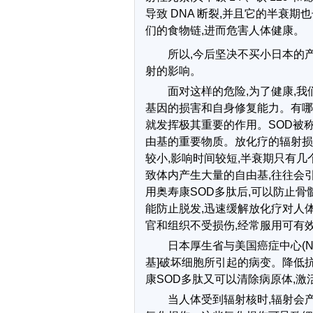
导致 DNA 断裂,并且它的半衰期
们的食物链,进而危害人体健康。
所以,今后坚决不买小日本的
射的影响。
面对这样的危险,为了健康,我
基因的损害和自身修复能力。有哪
就发挥极其重要的作用。SOD被
由基的重要物质。放化疗的辐射损
较小,影响时间较短,半衰期只有几
致体内产生大量的自由基,往往会
用奥寿康SOD多肽后,可以防止骨
能防止脱发,迅速缓解放化疗对人
官和组织不受损伤,经常服用可有
日本厚生省与美国癌症中心(N
基]破坏细胞所引起的病变。降低
康SOD多肽又可以清除病原体,
当人体受到辐射核时,辐射会