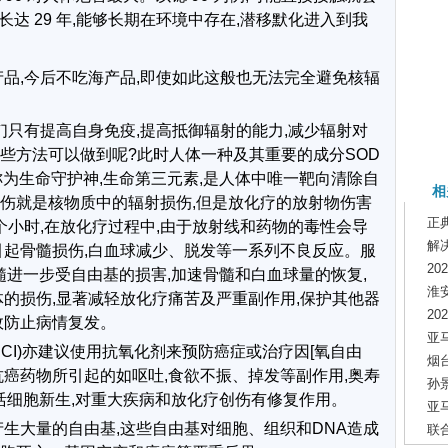
也长达 29 年,能够长期在环境中存在,潜移默化进入到我
产品,今后不吃海产品,即使如此这般也无法完全避免核辐
们只有提高自身免疫,提高抵御辐射的能力,减少辐射对
些方法可以做到呢?此时人体一种及其重要的成分SOD
称为生命守护神,生命第三元素,是人体中唯一靶向清除自
相
伤就是核物质中的辐射损伤,但是放化疗的放射物伤害
正
个小时,在放化疗过程中,由于放射线和药物的毒性会导
解
引起骨髓损伤,白血球减少、脱发等一系列不良反应。服
2
髓进一步受自由基的损害,加速骨髓和白血球量的恢复,
淮
体的损伤,显著减轻放化疗痛苦及严重副作用,保护其他器
2
效防止病情复发。
亚
CI)亦建议使用抗氧化剂来预防癌症或治疗因[氧自由
烟
抗癌药物所引起的如呕吐,食欲不振、掉发等副作用,奥寿
孙
激活细胞新生,对重大疾病和放化疗创伤有修复作用。
亚
产生大量的自由基,这些自由基对细胞、组织和DNA造成
联