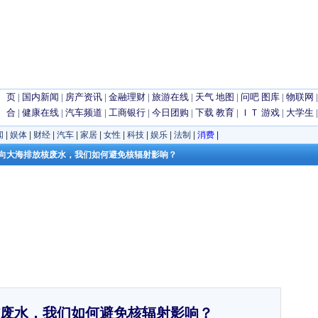
 页
|
国内新闻
|
房产资讯
|
金融理财
|
旅游在线
|
天气
地图
|
问吧
图库
|
物联网
 合
|
健康在线
|
汽车频道
|
工商银行
|
今日团购
|
下载
教育
|
ＩＴ
游戏
|
大学生
闻
|
娱体
|
财经
|
汽车
|
家居
|
女性
|
科技
|
娱乐
|
法制
|
消费
|
日本向大海排放核废水，我们如何避免核辐射影响？
废水，我们如何避免核辐射影响？