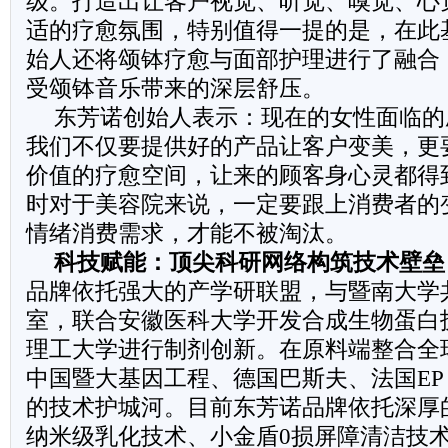
级。打造出让客户视觉、听觉、嗅觉、心
适的疗愈氛围，特别值得一提的是，在此
始人还将颂钵疗愈与面部护理进行了融合
受颂钵音乐带来的深层舒压。
东芳诺创始人表示：现在的女性面临的
我们不仅要提供好的产品让客户变美，更
价值的疗愈空间，让来的顾客身心灵都得
时对于美容院来说，一定要跟上消费者的
情绪消费需求，才能不被淘汰。
科技赋能：顶尖科研网络构筑技术壁垒
品牌依托强大的产学研联盟，与暨南大学
室，联合安徽医科大学开发合成生物蛋白
理工大学进行制剂创新。在原料端整合全
中国暨大基因工程、德国巴斯夫、法国E
的技术护城河。目前东芳诺品牌依托深厚
纳米级乳化技术、小金盾0损屏障清洁技