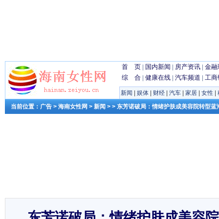
首 页
|
国内新闻
|
房产资讯
|
金融
综 合
|
健康在线
|
汽车频道
|
工商
新闻
|
娱体
|
财经
|
汽车
|
家居
|
女性
|
当前位置：
广告
>
海南女性网
>
新闻
> > 东芳诺破局：情绪护肤成美容院转型蓝
东芳诺破局：情绪护肤成美容院